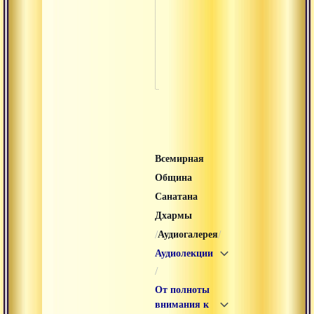
Музы
Свяще
Ауди
Всемирная
Община
Санатана
Дхармы
/
/
Аудиогалерея
Аудиолекции
/
От полноты
внимания к