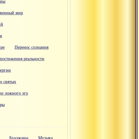
ины
твенный мир
ий
ги
ире
Перенос сознания
 постижения реальности
нергии
о святых
ие ложного эго
гры
Бхаджаны
Музыка