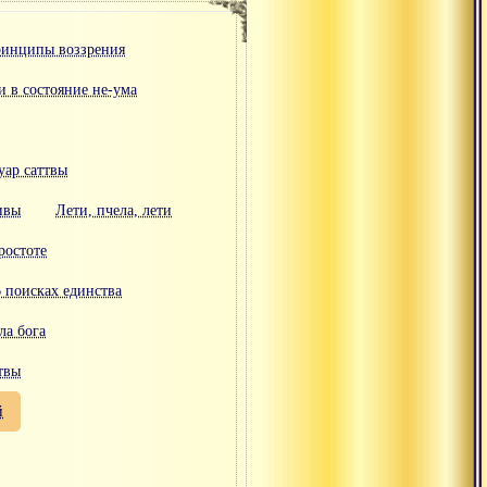
инципы воззрения
и в состояние не-ума
уар саттвы
ивы
Лети, пчела, лети
ростоте
 поисках единства
ла бога
твы
й