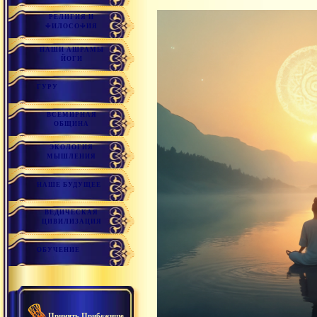
РЕЛИГИЯ И
ФИЛОСОФИЯ
НАШИ АШРАМЫ
ЙОГИ
ГУРУ
ВСЕМИРНАЯ
ОБЩИНА
ЭКОЛОГИЯ
МЫШЛЕНИЯ
НАШЕ БУДУЩЕЕ
ВЕДИЧЕСКАЯ
ЦИВИЛИЗАЦИЯ
ОБУЧЕНИЕ
Принять Прибежище