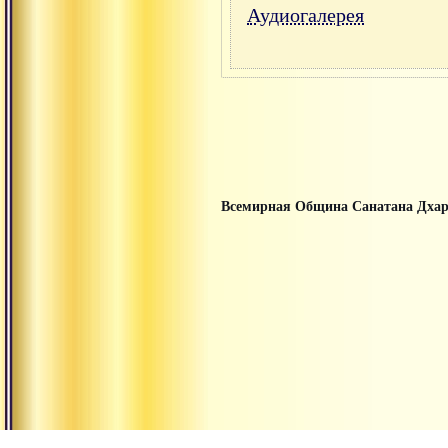
Аудиогалерея
Всемирная Община Санатана Дха