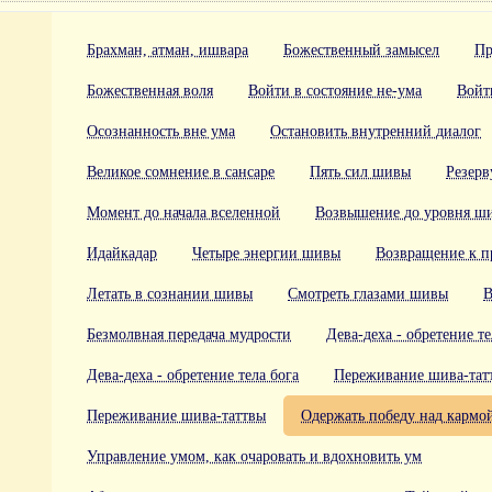
Брахман, атман, ишвара
Божественный замысел
Пр
Божественная воля
Войти в состояние не-ума
Войт
Осознанность вне ума
Остановить внутренний диалог
Великое сомнение в сансаре
Пять сил шивы
Резерв
Момент до начала вселенной
Возвышение до уровня ш
Идайкадар
Четыре энергии шивы
Возвращение к п
Летать в сознании шивы
Смотреть глазами шивы
В
Безмолвная передача мудрости
Дева-деха - обретение те
Дева-деха - обретение тела бога
Переживание шива-тат
Переживание шива-таттвы
Одержать победу над кармо
Управление умом, как очаровать и вдохновить ум