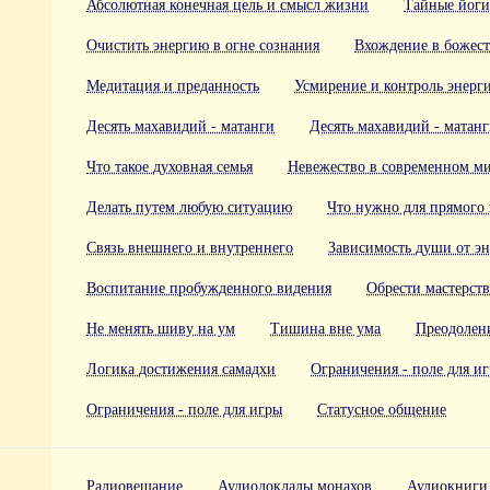
Абсолютная конечная цель и смысл жизни
Тайные йог
Очистить энергию в огне сознания
Вхождение в божес
Медитация и преданность
Усмирение и контроль энерг
Десять махавидий - матанги
Десять махавидий - матан
Что такое духовная семья
Невежество в современном м
Делать путем любую ситуацию
Что нужно для прямого
Связь внешнего и внутреннего
Зависимость души от э
Воспитание пробужденного видения
Обрести мастерств
Не менять шиву на ум
Тишина вне ума
Преодолен
Логика достижения самадхи
Ограничения - поле для и
Ограничения - поле для игры
Статусное общение
Радиовещание
Аудиодоклады монахов
Аудиокниги