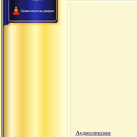
Записаться на ритрит
Аудиолекции