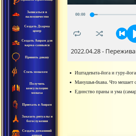
Записаться в
00
:
00
паломничество
Создать Дхарма
центр
Создать Ашрам для
карма-санньяси
2022.04.28 - Пережив
Принять дикшу
Стать монахом
Иштадевата-йога и гуру-йог
Манушья-бхава. Что мешает с
Получить
консультацию
Единство праны и ума (сама
монаха
Приехать в Ашрам
Заказать ритуалы и
богослужения
Создать домашний
ашрам