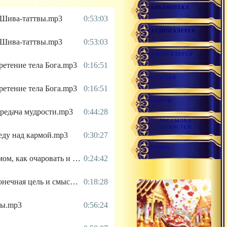
БИБЛИОТЕКА
е Шива-таттвы.mp3
0:53:03
АУДИОГАЛЕРЕЯ
е Шива-таттвы.mp3
0:53:03
ФОТОГАЛЕРЕЯ
бретение тела Бога.mp3
0:16:51
ССЫЛКИ
бретение тела Бога.mp3
0:16:51
ФОРУМ
ередача мудрости.mp3
0:44:28
РАССЫЛКА
НОВОСТЕЙ
беду над кармой.mp3
0:30:27
РАДИО
2022.04.27 - Управление умом, как очаровать и вдохновить ум.mp3
0:24:42
2022.04.25 - Абсолютная конечная цель и смысл жизни.mp3
0:18:28
ны.mp3
0:56:24