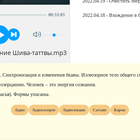
00
:
53
:
03
2022.04.18 - Вхождение в
ание Шива-таттвы.mp3
а. Синхронизация и изменения бхавы. Иллюзорное тело общего с
озерцанию. Человек – это энергия сознания.
расья). Формы упасаны.
Аудио
Аудиогалерея
Аудиолекция
Сатсанг
Карма