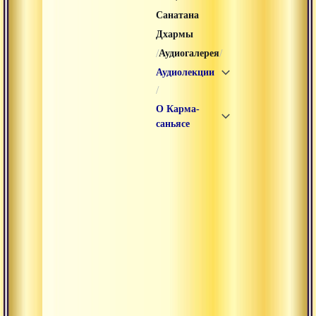
Санатана
Дхармы
/
/
Аудиогалерея
Аудиолекции
/
О Карма-
саньясе