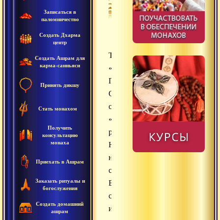
Записаться в
паломничество
Создать Дхарма
центр
Текст
Создать Ашрам для
карма-санньяси
«Веданта
Панчадаши».
Принять дикшу
Способность
сознания
Стать монахом
«печатать»
Получить
реальность.
консультацию
монаха
Незрелость
непроявленного
Приехать в Ашрам
состояния.
Заказать ритуалы и
Внутренняя
богослужения
самодостаточность
Создать домашний
и
ашрам