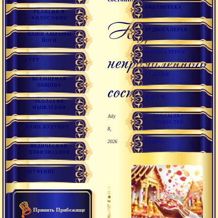
БИБЛИОТЕКА
РЕЛИГИЯ И
ФИЛОСОФИЯ
Незрелость
АУДИОГАЛЕРЕЯ
НАШИ АШРАМЫ
ЙОГИ
непроявленного
ФОТОГАЛЕРЕЯ
ГУРУ
ССЫЛКИ
ВСЕМИРНАЯ
состояния
ОБЩИНА
ФОРУМ
ЭКОЛОГИЯ
МЫШЛЕНИЯ
July
РАССЫЛКА
НОВОСТЕЙ
НАШЕ БУДУЩЕЕ
8,
2026
РАДИО
ВЕДИЧЕСКАЯ
ЦИВИЛИЗАЦИЯ
ОБУЧЕНИЕ
Принять Прибежище