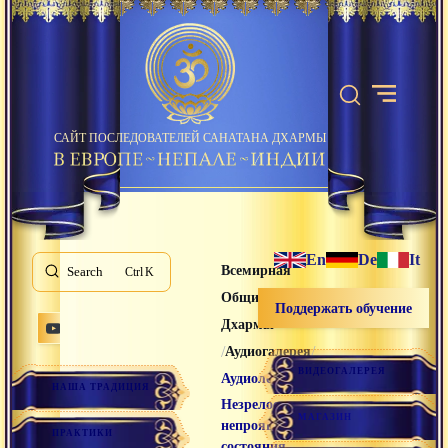
САЙТ ПОСЛЕДОВАТЕЛЕЙ САНАТАНА ДХАРМЫ
En
De
It
Всемирная
Search
K
Община Санатана
Поддержать обучение
Дхармы
/
/
Аудиогалерея
ВИДЕОГАЛЕРЕЯ
/
Аудиолекции
НАША ТРАДИЦИЯ
Незрелость
МАГАЗИН
непроявленного
ПРАКТИКИ
состояния