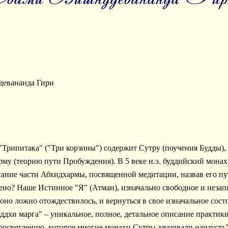
евананда Гири
 "Трипитака" ("Три корзины") содержит Сутру (поучения Будды
рму (теорию пути Пробуждения). В 5 веке н.э. буддийский мона
сание части Абхидхармы, посвященной медитации, назвав его п
ено? Наше Истинное "Я" (Атман), изначально свободное и неза
оно ложно отождествилось, и вернуться в свое изначальное сост
хи марга" – уникальное, полное, детальное описание практик
росветлению, которое многие монахи Сутры заучивали наизусть"