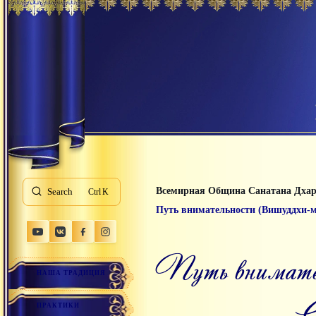
Всемирная Община Санатана Дха
Search
K
Путь внимательности (Вишуддхи-
Путь внимательности (Вишуддхи-марга с комментариями
НАША ТРАДИЦИЯ
С
ПРАКТИКИ