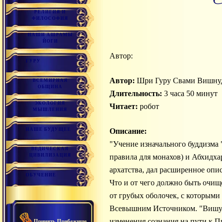
РЕЛИГИЯ И
ФИЛОСОФИЯ
НАШИ АШРАМЫ
ЙОГИ
Автор:
ГУРУ
Автор:
Шри Гуру Свами Вишнуд
ВСЕМИРНАЯ
ОБЩИНА
Длительность:
3 часа 50 минут
ЭКОЛОГИЯ
Читает:
робот
МЫШЛЕНИЯ
НАШЕ БУДУЩЕЕ
Описание:
"Учение изначального буддизма
ВЕДИЧЕСКАЯ
ЦИВИЛИЗАЦИЯ
правила для монахов) и Абхидха
архатства, дал расширенное опи
ОБУЧЕНИЕ
Что и от чего должно быть очищ
от грубых оболочек, с которыми 
Всевышним Источником. "Вишудд
изменения сознания на пути к П
Принять Прибежище