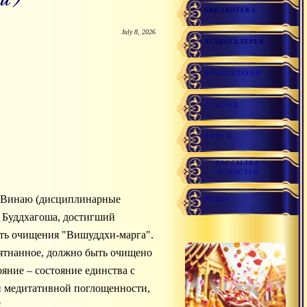
БИБЛИОТЕКА
July 8, 2026
АУДИОГАЛЕРЕЯ
ФОТОГАЛЕРЕЯ
ССЫЛКИ
ФОРУМ
РАССЫЛКА
НОВОСТЕЙ
), Винаю (дисциплинарные
РАДИО
х Буддхагоша, достигший
уть очищения "Вишуддхи-марга".
пятнанное, должно быть очищено
ояние – состояние единства с
и медитативной поглощенности,
.