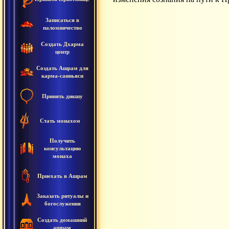
Записаться в
паломничество
Создать Дхарма
центр
Создать Ашрам для
карма-санньяси
Принять дикшу
Стать монахом
Получить
консультацию
монаха
Приехать в Ашрам
Заказать ритуалы и
богослужения
Создать домашний
ашрам