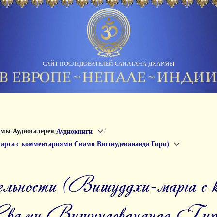
САЙТ ПОСЛЕДОВАТЕЛЕЙ САНАТАНА ДХАРМЫ
/
/
/
рмы
Аудиогалерея
Аудиокниги
марга с комментариями Свами Вишнудевананда Гири)
вами Вишнудевананда Гир