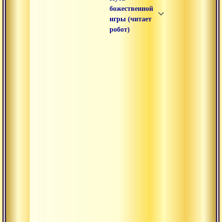
божественной
игры (читает
робот)