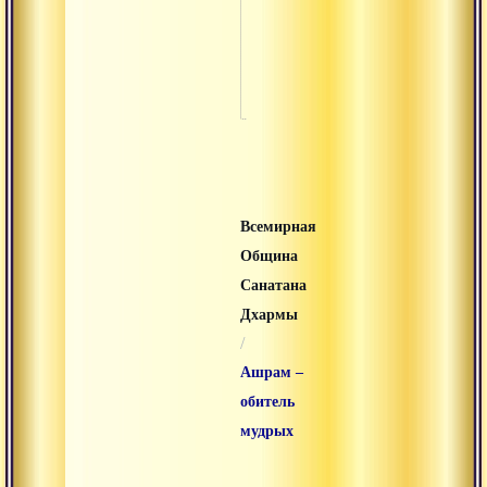
нирджала
Экадаши
павитроп
Всемирная
Община
Санатана
Дхармы
/
Ашрам –
обитель
мудрых